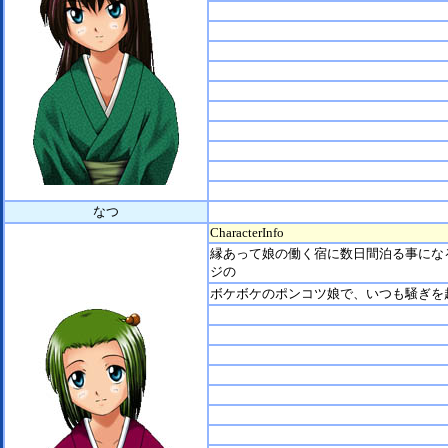
なつ
CharacterInfo
縁あって娘の働く宿に数日間泊る事にな
ジの
ボケボケのポンコツ娘で、いつも騒ぎを