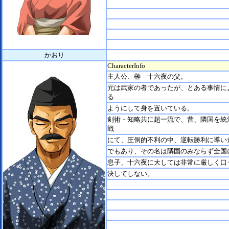
かおり
CharacterInfo
主人公、榊 十六夜の父。
元は武家の者であったが、とある事情に
る
ようにして身を置いている。
剣術・知略共に超一流で、昔、隣国を統
戦
にて、圧倒的不利の中、逆転勝利に導い
でもあり、その名は隣国のみならず全国
息子、十六夜に大しては非常に厳しく口
決してしない。