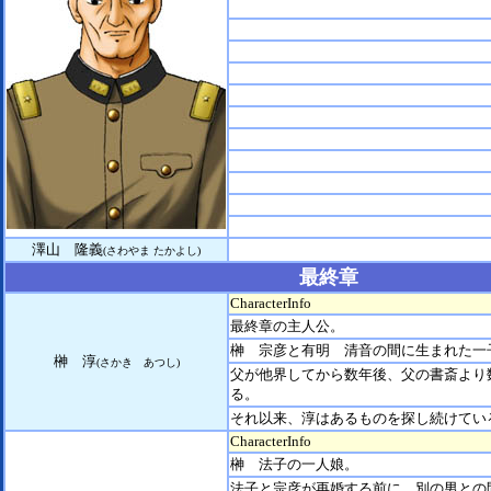
澤山 隆義
(さわやま たかよし)
最終章
CharacterInfo
最終章の主人公。
榊 宗彦と有明 清音の間に生まれた一
榊 淳
(さかき あつし)
父が他界してから数年後、父の書斎より
る。
それ以来、淳はあるものを探し続けてい
CharacterInfo
榊 法子の一人娘。
法子と宗彦が再婚する前に、別の男との