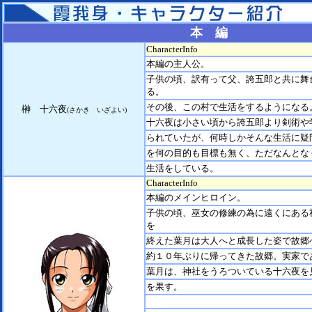
本 編
CharacterInfo
本編の主人公。
子供の頃、訳有って父、誇五郎と共に舞
る。
その後、この村で生活をするようになる
榊 十六夜
(さかき いざよい)
十六夜は小さい頃から誇五郎より剣術や
られていたが、何時しかそんな生活に疑
を何の目的も目標も無く、ただなんとな
生活をしている。
CharacterInfo
本編のメインヒロイン。
子供の頃、巫女の修練の為に遠くにある
を
終えた葉月は大人へと成長した姿で故郷
約１０年ぶりに帰ってきた故郷。実家で
葉月は、神社をうろついている十六夜を
を果す。