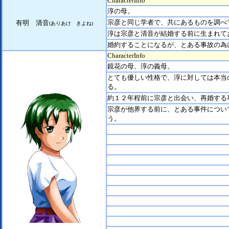
CharacterInfo
淳の母。
宗彦と同じ学者で、共にあるものを調べ
有明 清音
(ありあけ きよね)
淳は宗彦と清音が結婚する前に生まれて
婚約することになるが、とある事故の為
CharacterInfo
鏡花の母、淳の義母。
とても優しい性格で、淳に対しては本当
る。
約１２年程前に宗彦と出会い、再婚する
宗彦が他界する前に、とある事件につい
う。