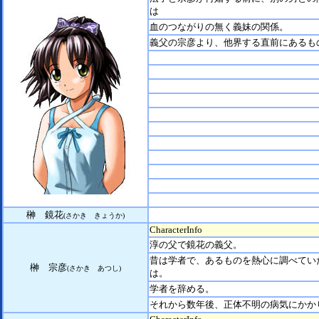
は
血のつながりの無く義妹の関係。
義父の宗彦より、他界する直前にあるも
榊 鏡花
(さかき きょうか)
CharacterInfo
淳の父で鏡花の義父。
昔は学者で、あるものを熱心に調べてい
榊 宗彦
(さかき あつし)
は。
学者を辞める。
それから数年後、正体不明の病気にかか