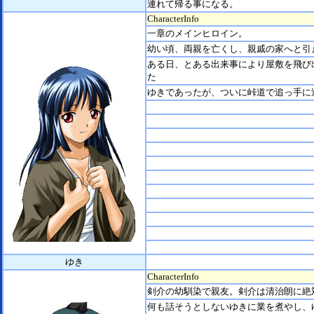
連れて帰る事になる。
CharacterInfo
一章のメインヒロイン。
幼い頃、両親を亡くし、親戚の家へと引
ある日、とある出来事により屋敷を飛び
た
ゆきであったが、ついに峠道で追っ手に
ゆき
CharacterInfo
剣介の幼馴染で親友。剣介は清治朗に絶
何も話そうとしないゆきに業を煮やし、