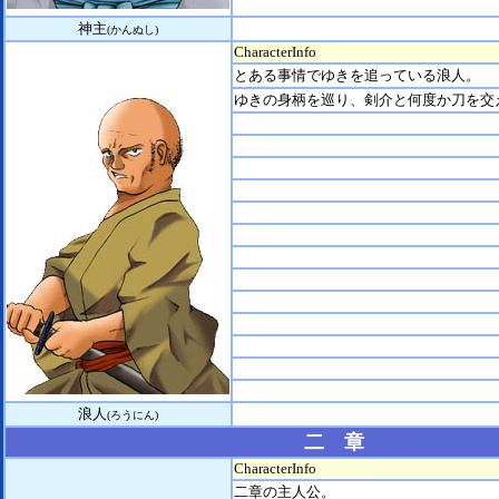
神主
(かんぬし)
CharacterInfo
とある事情でゆきを追っている浪人。
ゆきの身柄を巡り、剣介と何度か刀を交
浪人
(ろうにん)
二 章
CharacterInfo
二章の主人公。