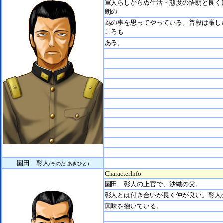
軍人らしからぬ生活・態度の悟朗と良く
朗の
為の事を思ってやっている。普段は厳し
ころも
ある。
園田 彰人
(そのだ あきひと)
CharacterInfo
園田 彰人の上官で、沙織の父。
彰人とは付き合いが長く仲が良い。彰人
興味を抱いている。