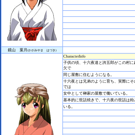
鏡山 葉月
(かがみやま はづき)
CharacterInfo
子供の頃、十六夜達と誇五郎がこの村に
欠で
同じ屋敷に住むようになる。
十六夜とは兄弟のように育ち、実際にそ
では
女中として榊家の屋敷で働いている。
基本的に世話焼きで、十六夜の世話は殆
いる。