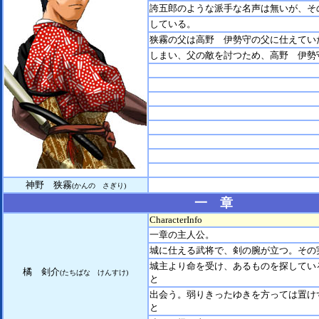
誇五郎のような派手な名声は無いが、そ
している。
狭霧の父は高野 伊勢守の父に仕えてい
しまい、父の敵を討つため、高野 伊勢
神野 狭霧
(かんの さぎり)
一 章
CharacterInfo
一章の主人公。
城に仕える武将で、剣の腕が立つ。その
城主より命を受け、あるものを探してい
橘 剣介
(たちばな けんすけ)
と
出会う。弱りきったゆきを方っては置け
と