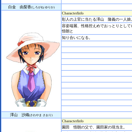
白金 由梨香
(しろがね ゆりか)
CharacterInfo
彰人の上官に当たる澤山 隆義の一人娘
容姿端麗、性格控えめでおっとりとして
悟朗と
知り合いになる。
澤山 沙織
(さわやま さおり)
CharacterInfo
園田 悟朗の父で、園田家の現当主。