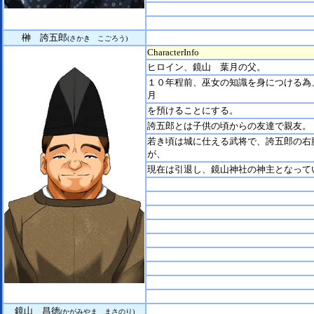
榊 誇五郎
(さかき こごろう)
CharacterInfo
ヒロイン、鏡山 葉月の父。
１０年程前、巫女の知識を身につける為
月
を預けることにする。
誇五郎とは子供の頃からの友達で親友。
若き頃は城に仕える武将で、誇五郎の右
が、
現在は引退し、鏡山神社の神主となって
鏡山 昌徳
(かがみやま まさのり)