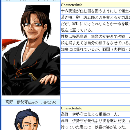
CharacterInfo
十六夜達が住む国を囲うようにして領土
若き頃、榊 誇五郎と刀を交えるが力及
だが、家臣に助けられなんとか一命を取
現在に至っている。
性格は極悪非道、無類の女好きで占拠し
娘を捕まえては自分の相手をさせている
知略には優れているが、戦闘（肉弾戦）
高野 伊勢守
(たかの いせのかみ)
CharacterInfo
高野 伊勢守に仕える重臣の一人。
高野 伊勢守が先代より後を継いだ後、
誇っていた裏には、狭霧の姿があった。