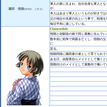
軍人の家に生まれ、自分自身も軍人とな
が、
園田 悟朗
(そのだ ごろう)
本人はあまり軍人というものが好きでは
父の地位や名家の出という事で、戦場を
毎日平和に過ごしている。
CharacterInfo
悟朗と幼馴染の娘で同じ屋敷に住んでい
数年前に戦争で両親を亡くし、悟朗の父
に
至る。
悟朗同様に園田家の者として育てられて
ある日、由梨香自らメイドとして働くと
悟朗付けのメイドとして屋敷内で働いて